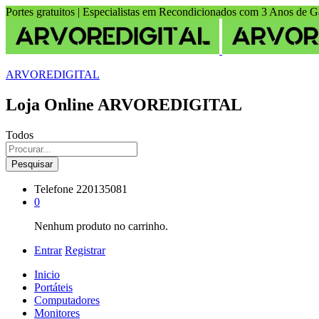
Portes gratuitos | Especialistas em Recondicionados com 3 Anos de G
ARVOREDIGITAL
Loja Online ARVOREDIGITAL
Todos
Pesquisar
Telefone
220135081
0
Nenhum produto no carrinho.
Entrar
Registrar
Inicio
Portáteis
Computadores
Monitores