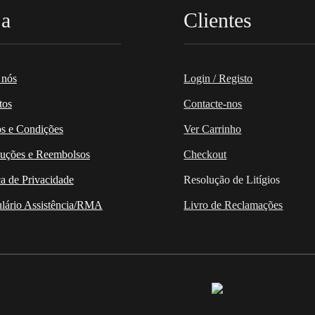
ja
Clientes
 nós
Login / Registo
tos
Contacte-nos
s e Condições
Ver Carrinho
uções e Reembolsos
Checkout
ca de Privacidade
Resolução de Litígios
lário Assistência/RMA
Livro de Reclamações