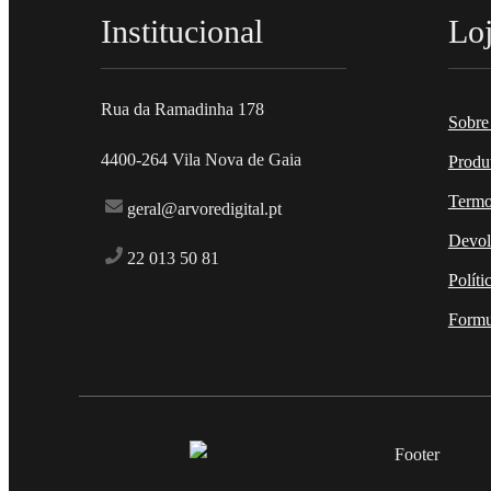
Institucional
Lo
Rua da Ramadinha 178
Sobre
4400-264 Vila Nova de Gaia
Produ
Termo
geral@arvoredigital.pt
Devol
22 013 50 81
Políti
Formu