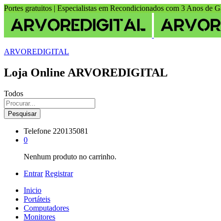
Portes gratuitos | Especialistas em Recondicionados com 3 Anos de G
ARVOREDIGITAL
Loja Online ARVOREDIGITAL
Todos
Pesquisar
Telefone
220135081
0
Nenhum produto no carrinho.
Entrar
Registrar
Inicio
Portáteis
Computadores
Monitores