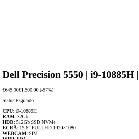
Dell Precision 5550 | i9-10885H
€
645,00
€
1.500,00
(-57%)
Status:
Esgotado
CPU
: i9-10885H
RAM
: 32Gb
HDD
: 512Gb SSD NVMe
ECRÂ
: 15.6” FULLHD 1920×1080
WEBCAM
: SIM
WIFI
: SIM