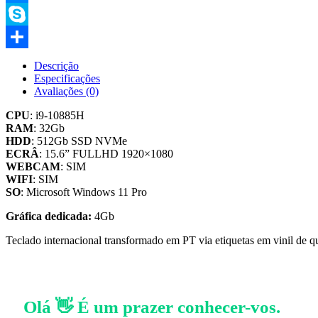
Messenger
Skype
Compartilhar
Descrição
Especificações
Avaliações (0)
CPU
: i9-10885H
RAM
: 32Gb
HDD
: 512Gb SSD NVMe
ECRÂ
: 15.6” FULLHD 1920×1080
WEBCAM
: SIM
WIFI
: SIM
SO
: Microsoft Windows 11 Pro
Gráfica dedicada:
4Gb
Teclado internacional transformado em PT via etiquetas em vinil de q
Olá 👋 É um prazer conhecer-vos.