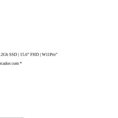
| 512Gb SSD | 15.6” FHD | W11Pro”
arcados com
*