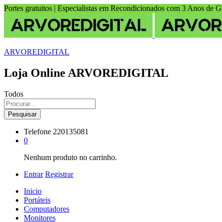
Portes gratuitos | Especialistas em Recondicionados com 3 Anos de G
ARVOREDIGITAL
Loja Online ARVOREDIGITAL
Todos
Pesquisar
Telefone
220135081
0
Nenhum produto no carrinho.
Entrar
Registrar
Inicio
Portáteis
Computadores
Monitores