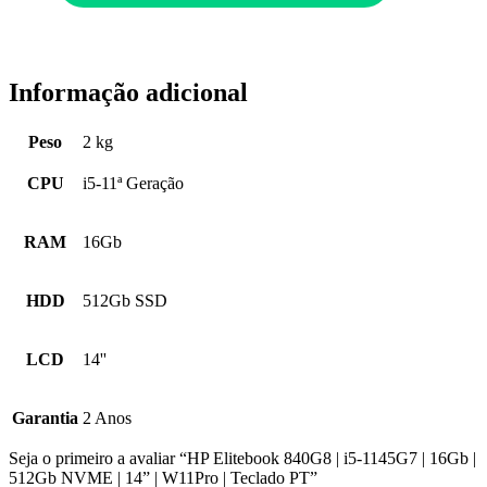
Informação adicional
Peso
2 kg
CPU
i5-11ª Geração
RAM
16Gb
HDD
512Gb SSD
LCD
14''
Garantia
2 Anos
Seja o primeiro a avaliar “HP Elitebook 840G8 | i5-1145G7 | 16Gb |
512Gb NVME | 14” | W11Pro | Teclado PT”