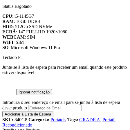
Status:
Esgotado
CPU
: i5-1145G7
RAM
: 16Gb DDR4
HDD
: 512Gb SSD NVMe
ECRÂ
: 14” FULLHD 1920×1080
WEBCAM
: SIM
WIFI
: SIM
SO
: Microsoft Windows 11 Pro
Teclado PT
Junte-se à lista de espera para receber um email quando este produto
estiver disponível
Ignorar notificação
Introduza o seu endereço de email para se juntar à lista de espera
deste produto
Adicionar à Lista de Espera
SKU:
840G8
Categoria:
Portáteis
Tags:
GRADE A
,
Portátil
Recondicionado