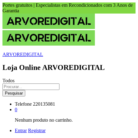
Portes gratuitos | Especialistas em Recondicionados com 3 Anos de
Garantia
ARVOREDIGITAL
Loja Online ARVOREDIGITAL
Todos
Pesquisar
Telefone
220135081
0
Nenhum produto no carrinho.
Entrar
Registrar