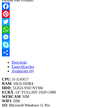
Partilhe este Produto
Facebook
Pinterest
Twitter
WhatsApp
Messenger
Skype
Compartilhar
Descrição
Especificações
Avaliações (0)
CPU
: i5-1145G7
RAM
: 16Gb DDR4
HDD
: 512Gb SSD NVMe
ECRÂ
: 14” FULLHD 1920×1080
WEBCAM
: SIM
WIFI
: SIM
SO
: Microsoft Windows 11 Pro