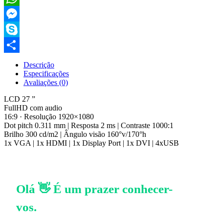
WhatsApp
Messenger
Skype
Compartilhar
Descrição
Especificações
Avaliações (0)
LCD 27 ”
FullHD com audio
16:9 · Resolução 1920×1080
Dot pitch 0.311 mm | Resposta 2 ms | Contraste 1000:1
Brilho 300 cd/m2 | Ângulo visão 160°v/170°h
1x VGA | 1x HDMI | 1x Display Port | 1x DVI | 4xUSB
Olá 👋 É um prazer conhecer-
vos.