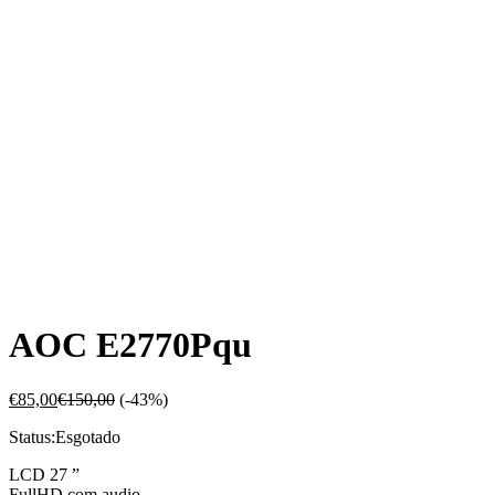
AOC E2770Pqu
€
85,00
€
150,00
(-43%)
Status:
Esgotado
LCD 27 ”
FullHD com audio