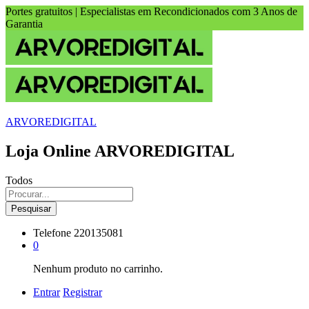
Portes gratuitos | Especialistas em Recondicionados com 3 Anos de
Garantia
ARVOREDIGITAL
Loja Online ARVOREDIGITAL
Todos
Pesquisar
Telefone
220135081
0
Nenhum produto no carrinho.
Entrar
Registrar